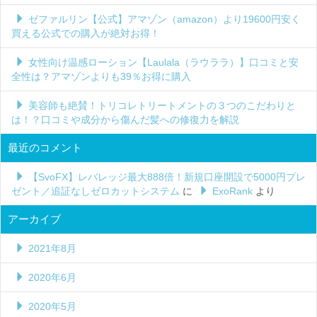
ゼファルリン【公式】アマゾン（amazon）より19600円安く
買える公式での購入が絶対お得！
女性向け温感ローション【Laulala（ラウララ）】口コミと安
全性は？アマゾンよりも39％お得に購入
美容師も絶賛！トリコレトリートメントの３つのこだわりと
は！？口コミや成分から傷んだ髪への修復力を解説
最近のコメント
【SvoFX】レバレッジ最大888倍！新規口座開設で5000円プレ
ゼント／追証なしゼロカットシステム
に
ExoRank
より
アーカイブ
2021年8月
2020年6月
2020年5月