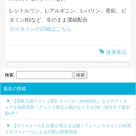
L-シトルリン、L-アルギニン、L-バリン、亜鉛、ビ
タミンB2など、生のまま濃縮配合
ゼルタインの詳細はこちら
健康食品
検索:
最近の投稿
【買取王国アメトイ部】マーベル（MARVEL）などのフィギ
ュアを高額買取！アメトイ部なら箱がなくてもOK・箱付きで査定
額UP！
【ホワイトール】白髪が増えるは嘘！？Ｌーシステインの作用
とホワイトールによる白髪の因果関係