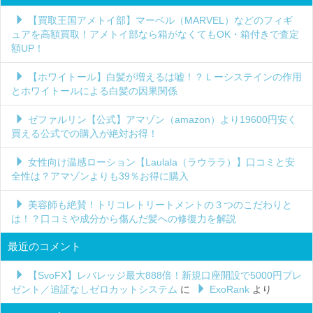
【買取王国アメトイ部】マーベル（MARVEL）などのフィギ
ュアを高額買取！アメトイ部なら箱がなくてもOK・箱付きで査定
額UP！
【ホワイトール】白髪が増えるは嘘！？Ｌーシステインの作用
とホワイトールによる白髪の因果関係
ゼファルリン【公式】アマゾン（amazon）より19600円安く
買える公式での購入が絶対お得！
女性向け温感ローション【Laulala（ラウララ）】口コミと安
全性は？アマゾンよりも39％お得に購入
美容師も絶賛！トリコレトリートメントの３つのこだわりと
は！？口コミや成分から傷んだ髪への修復力を解説
最近のコメント
【SvoFX】レバレッジ最大888倍！新規口座開設で5000円プレ
ゼント／追証なしゼロカットシステム
に
ExoRank
より