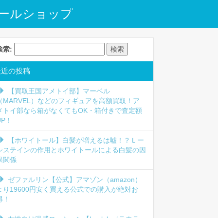
ールショップ
検索:
最近の投稿
【買取王国アメトイ部】マーベル
（MARVEL）などのフィギュアを高額買取！ア
メトイ部なら箱がなくてもOK・箱付きで査定額
UP！
【ホワイトール】白髪が増えるは嘘！？Ｌー
システインの作用とホワイトールによる白髪の因
果関係
ゼファルリン【公式】アマゾン（amazon）
より19600円安く買える公式での購入が絶対お
得！