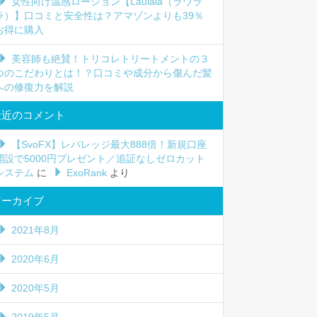
女性向け温感ローション【Laulala（ラウラ
ラ）】口コミと安全性は？アマゾンよりも39％
お得に購入
美容師も絶賛！トリコレトリートメントの３
つのこだわりとは！？口コミや成分から傷んだ髪
への修復力を解説
最近のコメント
【SvoFX】レバレッジ最大888倍！新規口座
開設で5000円プレゼント／追証なしゼロカット
システム
に
ExoRank
より
アーカイブ
2021年8月
2020年6月
2020年5月