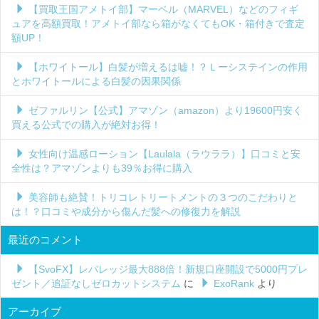
【買取王国アメトイ部】マーベル（MARVEL）などのフィギ
ュアを高額買取！アメトイ部なら箱がなくてもOK・箱付きで査定
額UP！
【ホワイトール】白髪が増えるは嘘！？Ｌーシステインの作用
とホワイトールによる白髪の因果関係
ゼファルリン【公式】アマゾン（amazon）より19600円安く
買える公式での購入が絶対お得！
女性向け温感ローション【Laulala（ラウララ）】口コミと安
全性は？アマゾンよりも39％お得に購入
美容師も絶賛！トリコレトリートメントの３つのこだわりと
は！？口コミや成分から傷んだ髪への修復力を解説
最近のコメント
【SvoFX】レバレッジ最大888倍！新規口座開設で5000円プレ
ゼント／追証なしゼロカットシステム
に
ExoRank
より
アーカイブ