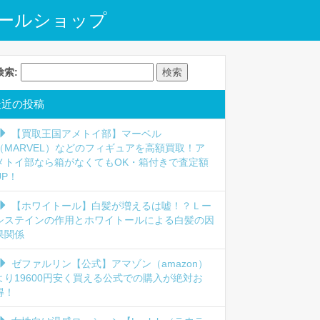
ールショップ
検索:
最近の投稿
【買取王国アメトイ部】マーベル
（MARVEL）などのフィギュアを高額買取！ア
メトイ部なら箱がなくてもOK・箱付きで査定額
UP！
【ホワイトール】白髪が増えるは嘘！？Ｌー
システインの作用とホワイトールによる白髪の因
果関係
ゼファルリン【公式】アマゾン（amazon）
より19600円安く買える公式での購入が絶対お
得！