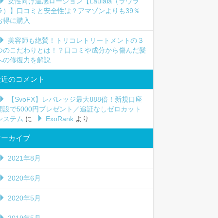
女性向け温感ローション【Laulala（ラウラ
ラ）】口コミと安全性は？アマゾンよりも39％
お得に購入
美容師も絶賛！トリコレトリートメントの３
つのこだわりとは！？口コミや成分から傷んだ髪
への修復力を解説
最近のコメント
【SvoFX】レバレッジ最大888倍！新規口座
開設で5000円プレゼント／追証なしゼロカット
システム
に
ExoRank
より
アーカイブ
2021年8月
2020年6月
2020年5月