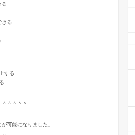
きる
できる
る
向上する
る
＾＾＾＾＾＾
とが可能になりました。