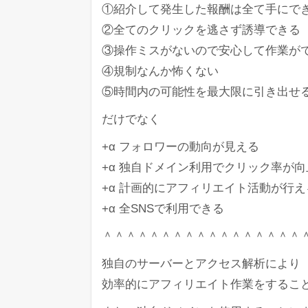
①紹介して発生した報酬は全て手にで
②全てのクリックを逃さず誘導できる
③操作ミスがないので安心して作業が
④規制なんか怖くない
⑤時間内の可能性を最大限に引き出せ
だけでなく
+α フォロワーの動向が見える
+α 独自ドメイン利用でクリック率が
+α 計画的にアフィリエイト活動が行え
+α 全SNSで利用できる
＾＾＾＾＾＾＾＾＾＾＾＾＾＾＾＾＾
独自のサーバーとアクセス解析により
効率的にアフィリエイト作業をするこ