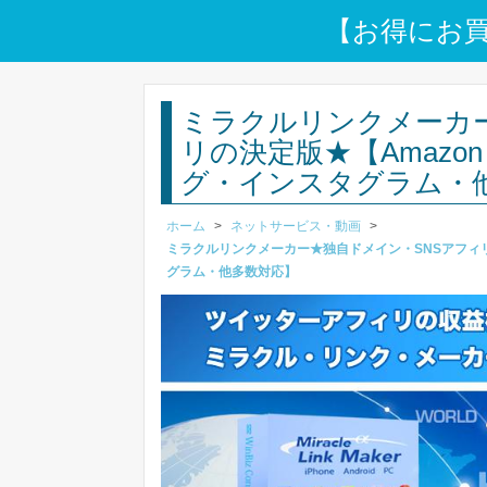
【お得にお
ミラクルリンクメーカ
リの決定版★【Amazon・yo
グ・インスタグラム・
ホーム
>
ネットサービス・動画
>
ミラクルリンクメーカー★独自ドメイン・SNSアフィリの決定
グラム・他多数対応】