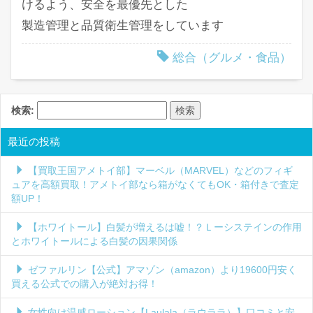
けるよう、安全を最優先とした
製造管理と品質衛生管理をしています
総合（グルメ・食品）
検索:
最近の投稿
【買取王国アメトイ部】マーベル（MARVEL）などのフィギ
ュアを高額買取！アメトイ部なら箱がなくてもOK・箱付きで査定
額UP！
【ホワイトール】白髪が増えるは嘘！？Ｌーシステインの作用
とホワイトールによる白髪の因果関係
ゼファルリン【公式】アマゾン（amazon）より19600円安く
買える公式での購入が絶対お得！
女性向け温感ローション【Laulala（ラウララ）】口コミと安