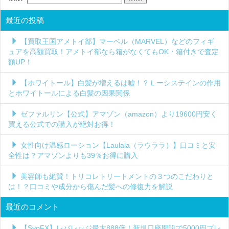
最近の投稿
【買取王国アメトイ部】マーベル（MARVEL）などのフィギ
ュアを高額買取！アメトイ部なら箱がなくてもOK・箱付きで査定
額UP！
【ホワイトール】白髪が増えるは嘘！？Ｌーシステインの作用
とホワイトールによる白髪の因果関係
ゼファルリン【公式】アマゾン（amazon）より19600円安く
買える公式での購入が絶対お得！
女性向け温感ローション【Laulala（ラウララ）】口コミと安
全性は？アマゾンよりも39％お得に購入
美容師も絶賛！トリコレトリートメントの３つのこだわりと
は！？口コミや成分から傷んだ髪への修復力を解説
最近のコメント
【SvoFX】レバレッジ最大888倍！新規口座開設で5000円プレ