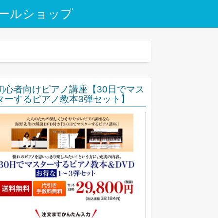
ールショップ
初心者向けピアノ講座【30日でマス
ターするピアノ教本3弾セット】